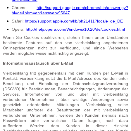
Chrome:
http://support.google.com/chrome/bin/answer.py?
hl=de&hlrm=en&answer=95647
Safari:
https://support.apple.com/kb/ph21411?locale=de_DE
Opera:
http://help.opera.com/Windows/10.20/de/cookies.html
Wenn Sie Cookies deaktivieren, stehen Ihnen unter Umständen
bestimmte Features auf den von vierbeinklang angebotenen
Onlinepräsenzen nicht zur Verfügung, und einige Webseiten
werden möglicherweise nicht richtig angezeigt.
Informationsaustausch über E-Mail
Vierbeinklang tritt gegebenenfalls mit dem Kunden per E-Mail in
Kontakt. vierbeinklang nutzt die E-Mail-Adresse des Kunden unter
Beachtung und Einhaltung der Datenschutzgrundverordnung
(DSGVO) für Bestätigungen, Benachrichtigungen, Änderungen der
Services, Informationen von und über mit vierbeinklang
verbundener Unternehmen, über wichtige Änderungen sowie
gesetzlich erforderliche Mitteilungen. Vierbeinklang, seine
Mitarbeiter und/oder die Beauftragten der mit vierbeinklang
verbundenen Unternehmen, werden den Kunden niemals nach
Passwörtern oder vertraulichen Daten fragen, noch dazu
auffordern. Werden dem Kunden in dieser Hinsicht